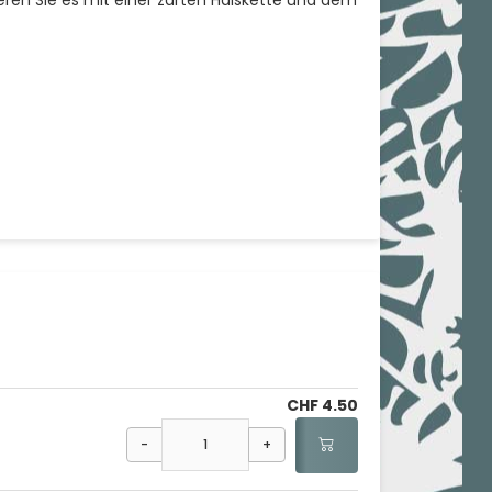
CHF 4.50
-
+