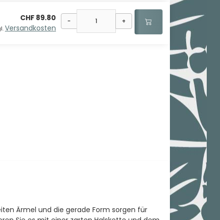
CHF 89.80
-
+
Versandkosten
l.
weiten Ärmel und die gerade Form sorgen für
ren Sie es mit einer zarten Halskette und dem