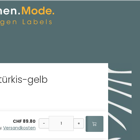
türkis-gelb
CHF 89.80
-
+
Versandkosten
l.