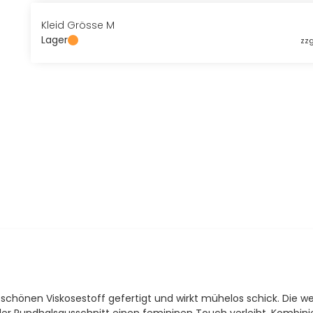
Kleid Grösse M
Lager
zzg
m schönen Viskosestoff gefertigt und wirkt mühelos schick. Die 
r Rundhalsausschnitt einen femininen Touch verleiht. Kombinie