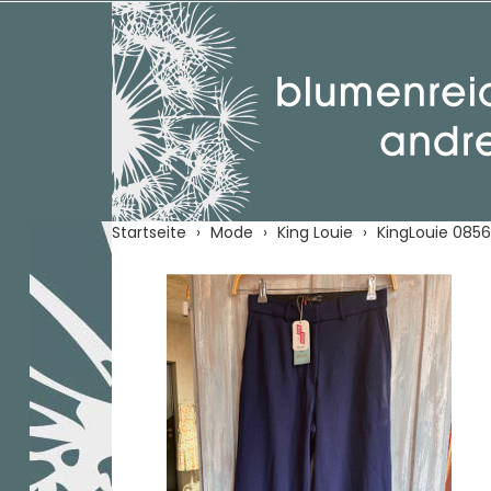
Startseite
Mode
King Louie
KingLouie 0856