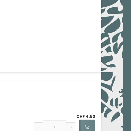
CHF 4.50
-
+