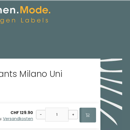
ants Milano Uni
CHF 129.90
-
+
Versandkosten
l.