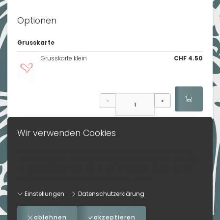
Optionen
Grusskarte
Grusskarte klein
CHF 4.50
-
+
Wir verwenden Cookies
Wir setzen auf dieser Webseite Cookies ein. Mit der Nutzung
unserer Webseite, stimmen Sie der Verwendung von Cookies
zu. Weitere Information dazu, wie wir Cookies einsetzen, und
wie Sie die Voreinstellungen verändern können:
Zurück
Einstellungen
Datenschutzerklärung
ablehnen
akzeptieren