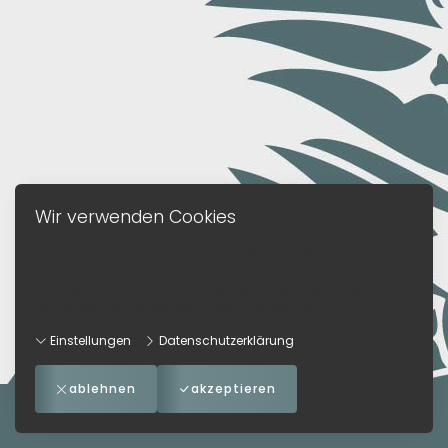
Wir verwenden Cookies
Wir setzen auf dieser Webseite Cookies ein. Mit der Nutzung
unserer Webseite, stimmen Sie der Verwendung von Cookies
zu. Weitere Information dazu, wie wir Cookies einsetzen, und
wie Sie die Voreinstellungen verändern können:
Einstellungen
Datenschutzerklärung
ablehnen
akzeptieren
Impressum
-
AGB
-
Datenschutzerklärung
-
Kontakt